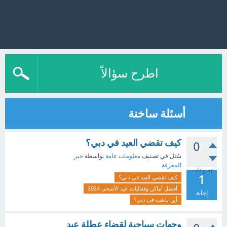
اطرح سؤالاً
أسئلة ساخنة
كيف تقضي العيد في دبي؟
0
سُئل
في تصنيف
معلومات عامة
بواسطة
حبر
المعرفة
تصويتات
1
كيف تقضي العيد في دبي؟
أفضل أماكن وفعاليات عيد الأضحى 2024
إجابة
أين نذهب في دبي؟
وجهات سياحية لقضاء عطلة عيد